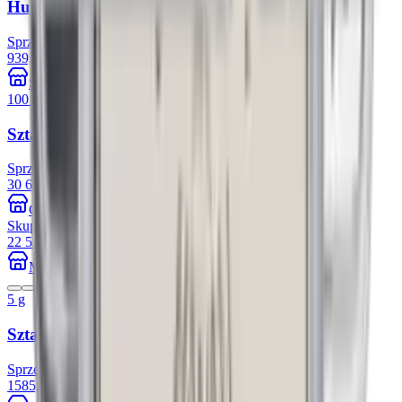
Husaria II 1/10 uncji Platyny
Sprzedaż
1
/
1
939,86 zł
+42.59%
Smocza Mennica
100 g
Sztabka 100g platyny LBMA
Sprzedaż
2
/
2
30 626,08 zł
+44.50%
Cashify Gold
Skup
1
/
1
22 523,00 zł
+26.46%
Mennica Skarbowa
5 g
Sztabka 5g platyny PAMP
Sprzedaż
3
/
3
1585,09 zł
+49.58%