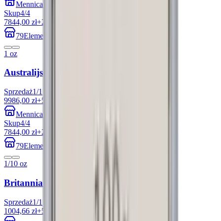
Mennica Kapitałowa
Skup
4
/
4
7844,00 zł
+21.45%
79Element
1 oz
Australijski Dziobak 1 uncja Platyny 2015
Sprzedaż
1
/
1
9986,00 zł
+51.50%
Mennica Kapitałowa
Skup
4
/
4
7844,00 zł
+21.45%
79Element
1/10 oz
Britannia 1/10 uncji Platyny 2025
Sprzedaż
1
/
1
1004,66 zł
+52.42%