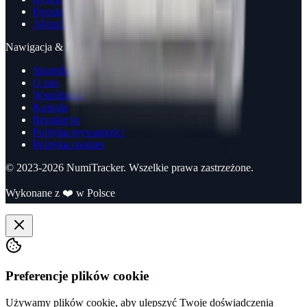
Poradniki
Aktualizacje
Nawigacja & Informacje
Sprzedawcy
O nas
Współpraca
Kontakt
Regulamin
Polityka prywatności
Polityka cookies
© 2023-
2026
NumiTracker. Wszelkie prawa zastrzeżone.
Wykonane z
❤️
w Polsce
Preferencje plików cookie
Używamy plików cookie, aby ulepszyć Twoje doświadczenia