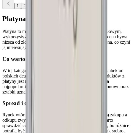
1
2
Platyna
Platyna to metal szlachetny o dużym znaczeniu przemysłowym,
wykorzystywany m.in. w motoryzacji i jubilerstwie. Jej cena bywa
niższa od złota, a podaż jest znacznie bardziej ograniczona, co czyni
ją interesującym uzupełnieniem portfela.
Co warto wiedzieć
W tej kategorii porównasz ceny platynowych monet i sztabek od
polskich dealerów wraz z marżą ponad spot. Wybór produktów z
platyny jest mniejszy niż w przypadku złota czy srebra, a
najpopularniejsze pozycje to jednouncjowe monety bulionowe oraz
sztabki uznanych rafinerii.
Spread i ceny odkupu
Rynek wtórny platyny jest cieńszy, a spread między ceną zakupu a
odkupu zwykle szerszy niż dla złota. Przed zakupem warto
sprawdzić ceny skupu i porównać oferty kilku dealerów, bo różnice
potrafią być wyraźne. Platyna inwestycyjna, podobnie jak srebro,