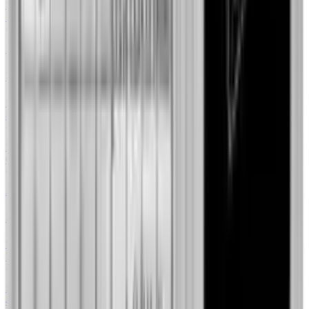
Skup
3
/
3
11 367,00 zł
+20.07%
Mennica Skarbowa
1 oz
Sztabka 1 uncja Platyny losowa
Sprzedaż
1
/
1
8858,00 zł
+34.39%
79Element
Skup
2
/
2
6732,00 zł
+24.00%
79Element
20 g
Sztabka 20g platyny Valcambi
Sprzedaż
6
/
6
5708,33 zł
+34.67%
GoldInvest24
Skup
1
/
1
4125,00 zł
+27.74%