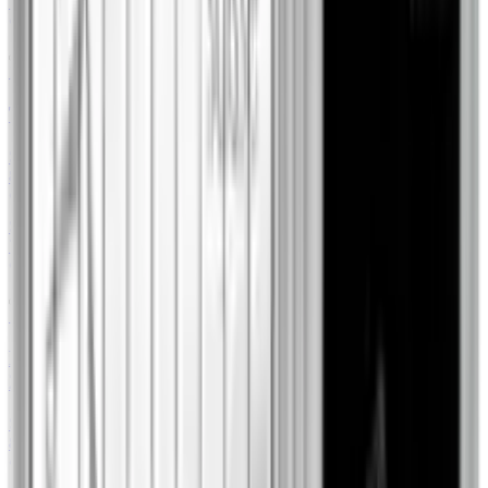
7844,00 zł
+8.22%
79Element
1 oz
The Outback 1 uncja Platyny 2026
Sprzedaż
5
/
5
8590,31 zł
+30.32%
Metal Market Europe
Skup
2
/
2
7844,00 zł
+8.69%
79Element
1 oz
Perth Mint 125. rocznica powstania 1 uncja Platyny
2024
Sprzedaż
2
/
2
8644,84 zł
+31.15%
Cashify Gold