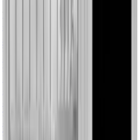
Mennica Sądecka
1 oz
Wiedeński Filharmonik 1 uncja platyny 2026
Sprzedaż
2
/
2
9017,13 zł
+36.80%
Mennica Sądecka
Skup
6
/
6
7844,00 zł
+13.01%
79Element
10 g
Sztabka 10g platyny Valcambi
Sprzedaż
3
/
3
2915,15 zł
+37.54%
GoldInvest24
Skup
1
/
1
2073,00 zł
+28.89%
Mennica Sądecka