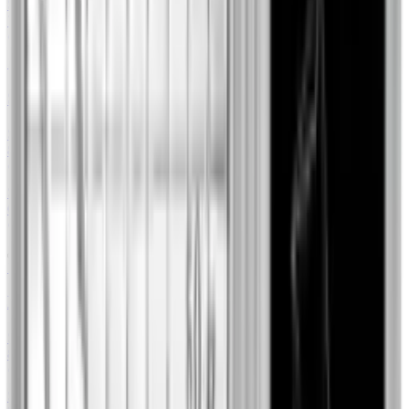
Skup
3
/
3
7844,00 zł
+9.26%
79Element
1 oz
Sztabka 1 uncja platyny Valcambi
Sprzedaż
4
/
4
8689,76 zł
+31.83%
Smocza Mennica
Skup
4
/
4
6809,00 zł
+21.64%
Mennica Skarbowa
1 oz
Koala 35th Anniversary 1 uncja platyny 2023
Sprzedaż
1
/
1
8807,19 zł
+33.62%
Smocza Mennica
Skup
4
/
4