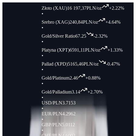
Złoto (XAU)
16 197,37
PLN/oz
+
2.22
%
•
Srebro (XAG)
240,84
PLN/oz
+
4.64
%
•
Gold/Silver Ratio
67.25
-2.32
%
•
Platyna (XPT)
6591,11
PLN/oz
+
1.33
%
•
Pallad (XPD)
5165,46
PLN/oz
-0.47
%
•
Gold/Platinum
2.46
+
0.88
%
•
Gold/Palladium
3.14
+
2.70
%
•
USD/PLN
3.7153
•
EUR/PLN
4.2962
•
GBP/PLN
5.0112
•
CHF/PLN
4.6002