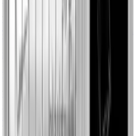
7844,00 zł
+10.94%
79Element
1 oz
The Royal Tudor Beasts: The Tudor Dragon 1 uncja
platyny 2024
Sprzedaż
1
/
1
8839,81 zł
+34.11%
Smocza Mennica
Skup
2
/
2
7844,00 zł
+11.27%
79Element
50 g
Sztabka 50g platyny Valcambi
Sprzedaż
6
/
6
14 220,93 zł
+34.20%
GoldInvest24