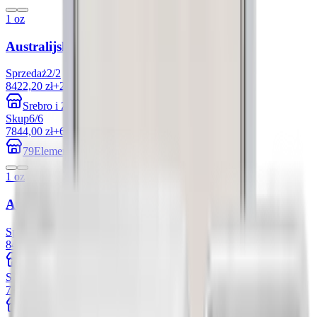
1 oz
Australijski Kangur 1 uncja platyny 2022
Sprzedaż
2
/
2
8422,20 zł
+27.77%
Srebro i Złoto 24
Skup
6
/
6
7844,00 zł
+6.87%
79Element
1 oz
Australijski Kangur 1 uncja platyny 2026
Sprzedaż
6
/
6
8423,97 zł
+27.80%
Metal Market Europe
Skup
6
/
6
7844,00 zł
+6.88%
79Element