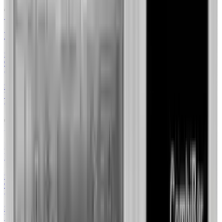
1 oz
Britannia 1 uncja platyny 2022
Sprzedaż
1
/
1
9127,60 zł
+38.48%
FlyingAtom.gold
Skup
5
/
5
7844,00 zł
+14.06%
79Element
1 oz
Bestie Królowej Biały Chart z Richmond 1 uncja
Platyny 2022
Sprzedaż
1
/
1
9127,60 zł
+38.48%
FlyingAtom.gold
Skup
2
/
2
7844,00 zł
+14.06%