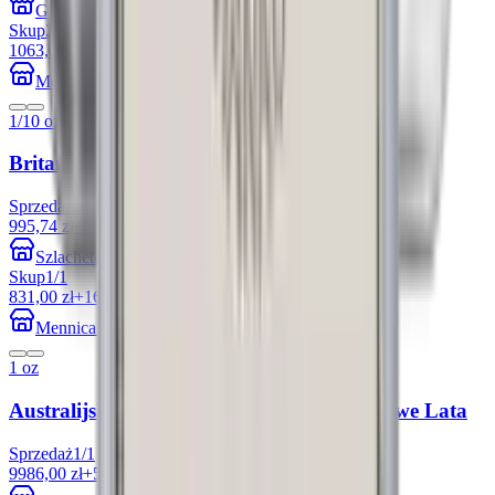
GoldInvest24
Skup
2
/
2
1063,00 zł
+32.94%
Mennica Sądecka
1/10 oz
Britannia 1/10 uncji Platyny 2026
Sprzedaż
5
/
5
995,74 zł
+51.07%
Szlachetne Inwestycje
Skup
1
/
1
831,00 zł
+16.54%
Mennica Skarbowa
1 oz
Australijski Dziobak 1 uncja Platyny Losowe Lata
Sprzedaż
1
/
1
9986,00 zł
+51.50%