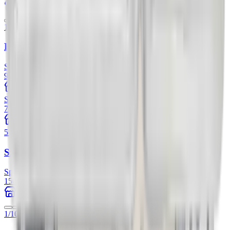
79Element
1 oz
Big Five Słoń 1 uncja platyny 2023
Sprzedaż
1
/
1
9329,00 zł
+41.53%
Mennica Kapitałowa
Skup
2
/
2
7844,00 zł
+15.92%
79Element
5 g
Sztabka 5g platyny Valcambi
Sprzedaż
2
/
2
1507,47 zł
+42.25%
GoldInvest24
1/10 oz