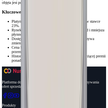
objęta jest podatkiem VAT.
Kluczowe informacje
Platyna inwestycyjna objęta jest podatkiem VAT w stawce
23%.
Rynek jest cieńszy niż rynek złota - szerszy spread i mniejsza
płynność.
Dostępność konkretnych produktów u dealerów bywa
zmienna.
Cena bywa niższa od złota, a popyt ma charakter
przemysłowy.
Historia notowań pomaga ocenić atrakcyjność bieżącej premii
ponad spot.
Platforma do śledzenia cen metali szlachetnych i porównywania
ofert sprzedawców.
Produkty