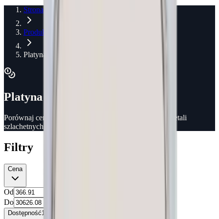
Strona główna
Produkty
Platyna
Platyna
Porównaj ceny monet, sztabek i innych produktów z metali
szlachetnych
Filtry
Cena
Od
Do
Dostępność
1