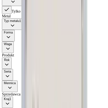
Tylko dostępne produkty
Metal
Typ metalu
1
Forma
Waga
Produkt
Rok
Seria
Mennica
Sprzedawca
Kraj
1