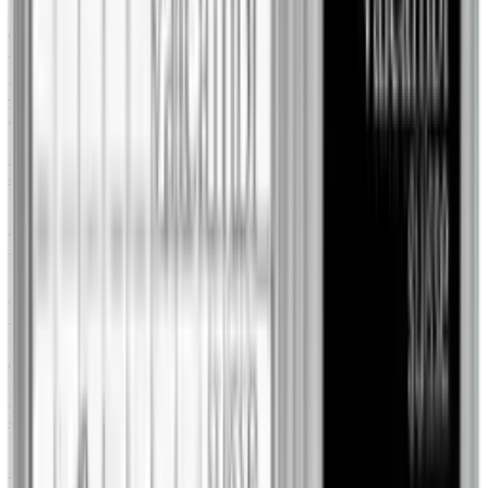
79Element
1 oz
Wiedeński Filharmonik 1 uncja Platyny Losowe
Lata
Sprzedaż
4
/
4
8508,72 zł
+29.09%
Szlachetne Inwestycje
Skup
5
/
5
7844,00 zł
+7.81%
79Element
1 oz
Australijski Kangur 1 uncja Platyny Losowe Lata
Sprzedaż
3
/
3
8546,97 zł
+29.67%
Cashify Gold
Skup
5
/
5