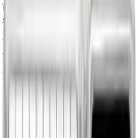
100 g
Sztabka 100g platyny Valcambi
Sprzedaż
6
/
6
27 248,00 zł
+28.56%
Mennica Kapitałowa
Skup
2
/
2
22 523,00 zł
+17.34%
Mennica Skarbowa
1 oz
Koala 1 uncja platyny 1994
Sprzedaż
3
/
3
8504,62 zł
+29.02%
Metal Market Europe
Skup
3
/
3
7844,00 zł
+7.77%
79Element