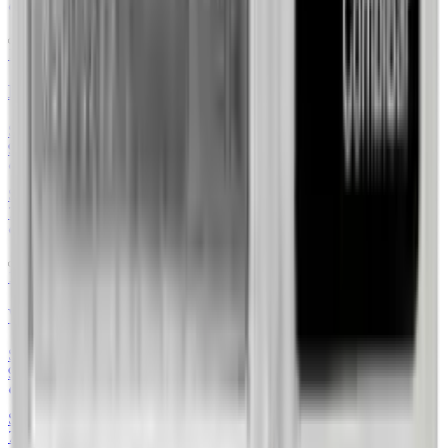
79Element
1 oz
Bestie Królowej Completer 1 uncja Platyny 2022
Sprzedaż
1
/
1
9127,60 zł
+38.48%
FlyingAtom.gold
Skup
2
/
2
7844,00 zł
+14.06%
79Element
1 oz
Wiedeński Filharmonik 1 uncja platyny 2022
Sprzedaż
1
/
1
9277,60 zł
+40.75%
FlyingAtom.gold
Skup
6
/
6
7844,00 zł
+15.45%