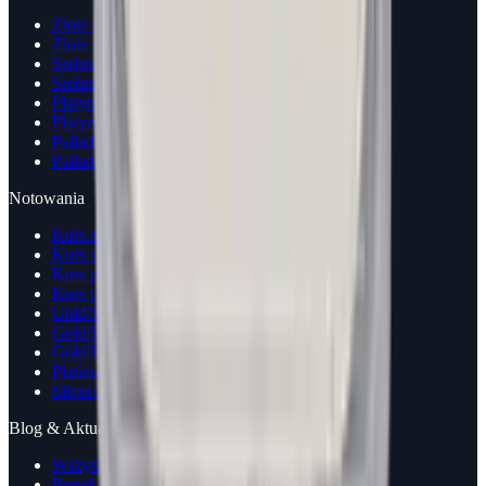
Złote monety
Złote sztabki
Srebrne monety
Srebrne sztabki
Platynowe monety
Platynowe sztabki
Palladowe monety
Palladowe sztabki
Notowania
Kurs złota
Kurs srebra
Kurs platyny
Kurs palladu
Gold/Silver Ratio
Gold/Platinum Ratio
Gold/Palladium Ratio
Platinum/Palladium Ratio
Silver/Platinum Ratio
Blog & Aktualności
Wszystkie artykuły
Rynek metali