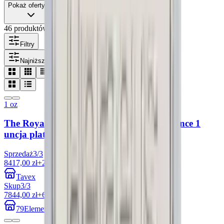
Pokaż oferty od
46 produktów
Filtry
Najniższy spot
1 oz
The Royal Tudor Beasts: The Bull of Clarence 1
uncja platyny 2023
Sprzedaż
3
/
3
8417,00 zł
+27.70%
Tavex
Skup
3
/
3
7844,00 zł
+6.81%
79Element