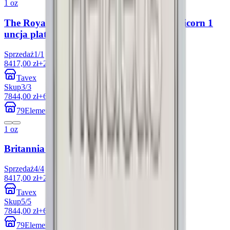
1 oz
The Royal Tudor Beasts: The Seymour Unicorn 1
uncja platyny 2024
Sprzedaż
1
/
1
8417,00 zł
+27.70%
Tavex
Skup
3
/
3
7844,00 zł
+6.81%
79Element
1 oz
Britannia 1 uncja Platyny Losowe Lata
Sprzedaż
4
/
4
8417,00 zł
+27.70%
Tavex
Skup
5
/
5
7844,00 zł
+6.81%
79Element