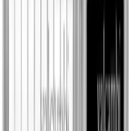
1 oz
Koala 1 uncja platyny 1997
Sprzedaż
3
/
3
8504,62 zł
+29.02%
Metal Market Europe
Skup
3
/
3
7844,00 zł
+7.77%
79Element
1 oz
Kanadyjski Liść Klonowy 1 uncja Platyny Losowe
Lata
Sprzedaż
6
/
6
8508,72 zł
+29.09%
Szlachetne Inwestycje
Skup
6
/
6
7844,00 zł
+7.81%