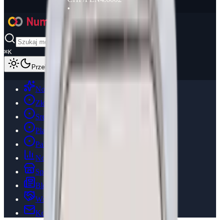
•
⌘
K
Przełącz motyw
Dodaj Produkt
Nowości
Złoto
Srebro
Platyna
Pallad
Notowania
Sprzedawcy
Blog
Współpraca
Kontakt