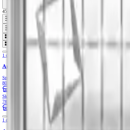
45 produktów
Filtry
Najniższy spot
1 oz
Australijski Kangur 1 uncja platyny 2022
Sprzedaż
3
/
3
8022,71 zł
+22.34%
Szlachetne Inwestycje
Skup
6
/
6
7858,00 zł
+2.05%
79Element
1 oz