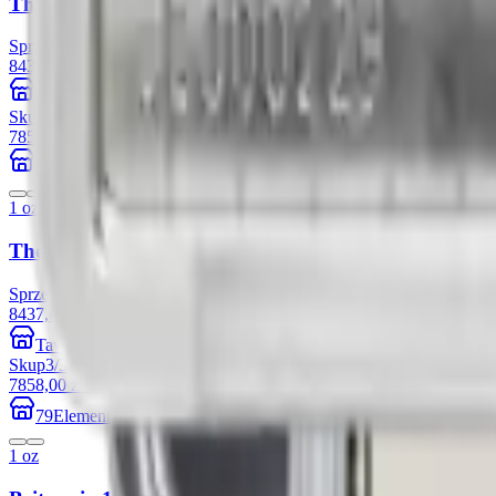
The Royal Tudor Beasts: The Bull of Clarence 1 uncj
Sprzedaż
3
/
3
8437,00 zł
+28.66%
Tavex
Skup
3
/
3
7858,00 zł
+6.86%
79Element
1 oz
The Royal Tudor Beasts: The Seymour Unicorn 1 unc
Sprzedaż
1
/
1
8437,00 zł
+28.66%
Tavex
Skup
3
/
3
7858,00 zł
+6.86%
79Element
1 oz