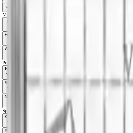
Tylko dostępne produkty
Metal
Typ metalu
1
Forma
Waga
Produkt
Rok
Seria
Mennica
Sprzedawca
Kraj
1
Pokaż oferty od