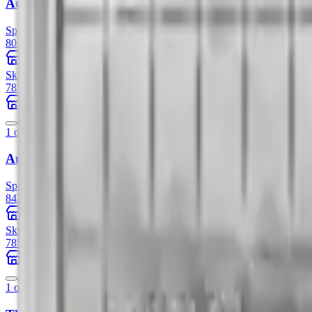
Australijski Kangur 1 uncja Platyny Losowe Lata
Sprzedaż
4
/
4
8022,71 zł
+22.34%
Szlachetne Inwestycje
Skup
5
/
5
7858,00 zł
+2.05%
79Element
1 oz
Australijski Kangur 1 uncja platyny 2026
Sprzedaż
6
/
6
8428,01 zł
+28.52%
Wyroby Mennicze
Skup
6
/
6
7858,00 zł
+6.76%
79Element
1 oz