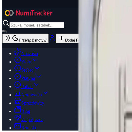
⌘
K
Przełącz motyw
Dodaj Produkt
Nowości
Złoto
Srebro
Platyna
Pallad
Notowania
Sprzedawcy
Blog
Współpraca
Kontakt