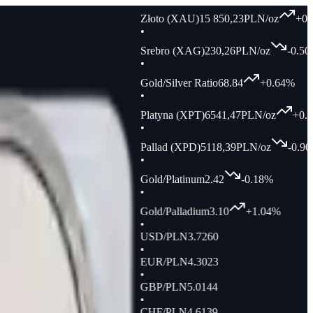
Złoto (XAU)
15 850,23
PLN/oz
+
0.14
%
•
Srebro (XAG)
230,26
PLN/oz
-0.50
%
•
Gold/Silver Ratio
68.84
+
0.64
%
•
Platyna (XPT)
6541,47
PLN/oz
+
0.32
%
•
Pallad (XPD)
5118,39
PLN/oz
-0.90
%
•
Gold/Platinum
2.42
-0.18
%
•
Gold/Palladium
3.10
+
1.04
%
•
USD/PLN
3.7260
•
EUR/PLN
4.3023
•
GBP/PLN
5.0144
•
CHF/PLN
4.6139