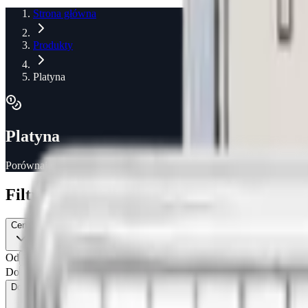
Strona główna
Produkty
Platyna
Platyna
Porównaj ceny monet, sztabek i innych produktów z metali szlachetn
Filtry
Cena
Od
Do
Dostępność
1