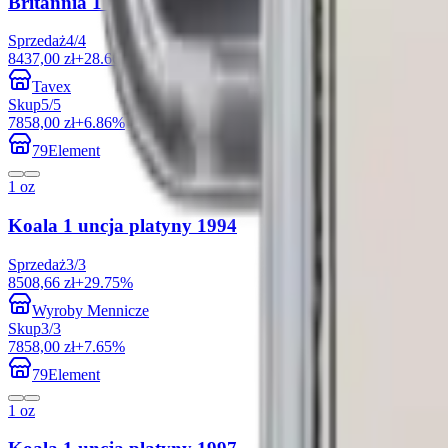
Britannia 1 uncja Platyny Losowe Lata
Sprzedaż
4
/
4
8437,00 zł
+28.66%
Tavex
Skup
5
/
5
7858,00 zł
+6.86%
79Element
1 oz
Koala 1 uncja platyny 1994
Sprzedaż
3
/
3
8508,66 zł
+29.75%
Wyroby Mennicze
Skup
3
/
3
7858,00 zł
+7.65%
79Element
1 oz