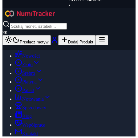
•
⌘
K
Przełącz motyw
Dodaj Produkt
Nowości
Złoto
Srebro
Platyna
Pallad
Notowania
Sprzedawcy
Blog
Współpraca
Kontakt