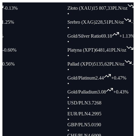
13
%
Złoto (XAU)
15 807,33
PLN/oz
-0.13
•
%
Srebro (XAG)
228,51
PLN/oz
-1.25
%
•
Gold/Silver Ratio
69.18
+
1.13
%
•
60
%
Platyna (XPT)
6481,41
PLN/oz
-0.60
•
6
%
Pallad (XPD)
5135,62
PLN/oz
-0.56
%
•
Gold/Platinum
2.44
+
0.47
%
•
Gold/Palladium
3.08
+
0.43
%
•
USD/PLN
3.7268
•
EUR/PLN
4.2995
•
GBP/PLN
5.0190
•
CHF/PLN
4.6009