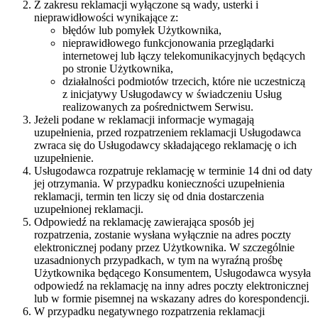
Z zakresu reklamacji wyłączone są wady, usterki i
nieprawidłowości wynikające z:
błędów lub pomyłek Użytkownika,
nieprawidłowego funkcjonowania przeglądarki
internetowej lub łączy telekomunikacyjnych będących
po stronie Użytkownika,
działalności podmiotów trzecich, które nie uczestniczą
z inicjatywy Usługodawcy w świadczeniu Usług
realizowanych za pośrednictwem Serwisu.
Jeżeli podane w reklamacji informacje wymagają
uzupełnienia, przed rozpatrzeniem reklamacji Usługodawca
zwraca się do Usługodawcy składającego reklamację o ich
uzupełnienie.
Usługodawca rozpatruje reklamację w terminie 14 dni od daty
jej otrzymania. W przypadku konieczności uzupełnienia
reklamacji, termin ten liczy się od dnia dostarczenia
uzupełnionej reklamacji.
Odpowiedź na reklamację zawierająca sposób jej
rozpatrzenia, zostanie wysłana wyłącznie na adres poczty
elektronicznej podany przez Użytkownika. W szczególnie
uzasadnionych przypadkach, w tym na wyraźną prośbę
Użytkownika będącego Konsumentem, Usługodawca wysyła
odpowiedź na reklamację na inny adres poczty elektronicznej
lub w formie pisemnej na wskazany adres do korespondencji.
W przypadku negatywnego rozpatrzenia reklamacji