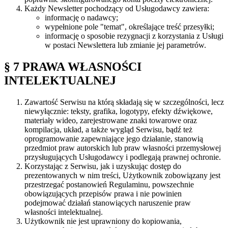
Każdy Newsletter pochodzący od Usługodawcy zawiera:
informację o nadawcy;
wypełnione pole "temat", określające treść przesyłki;
informację o sposobie rezygnacji z korzystania z Usługi
w postaci Newslettera lub zmianie jej parametrów.
§ 7 PRAWA WŁASNOŚCI
INTELEKTUALNEJ
Zawartość Serwisu na którą składają się w szczególności, lecz
niewyłącznie: teksty, grafika, logotypy, efekty dźwiękowe,
materiały wideo, zarejestrowane znaki towarowe oraz
kompilacja, układ, a także wygląd Serwisu, bądź też
oprogramowanie zapewniające jego działanie, stanowią
przedmiot praw autorskich lub praw własności przemysłowej
przysługujących Usługodawcy i podlegają prawnej ochronie.
Korzystając z Serwisu, jak i uzyskując dostęp do
prezentowanych w nim treści, Użytkownik zobowiązany jest
przestrzegać postanowień Regulaminu, powszechnie
obowiązujących przepisów prawa i nie powinien
podejmować działań stanowiących naruszenie praw
własności intelektualnej.
Użytkownik nie jest uprawniony do kopiowania,