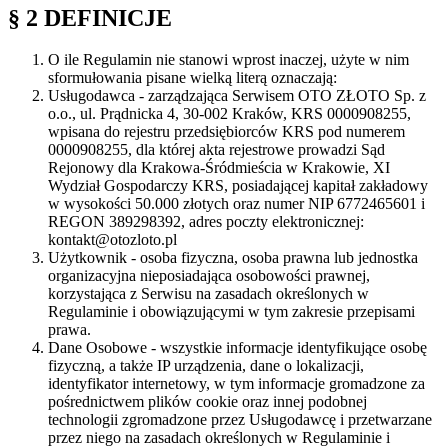
§ 2 DEFINICJE
O ile Regulamin nie stanowi wprost inaczej, użyte w nim
sformułowania pisane wielką literą oznaczają:
Usługodawca
- zarządzająca Serwisem OTO ZŁOTO Sp. z
o.o., ul. Prądnicka 4, 30-002 Kraków, KRS 0000908255,
wpisana do rejestru przedsiębiorców KRS pod numerem
0000908255, dla której akta rejestrowe prowadzi Sąd
Rejonowy dla Krakowa-Śródmieścia w Krakowie, XI
Wydział Gospodarczy KRS, posiadającej kapitał zakładowy
w wysokości 50.000 złotych oraz numer NIP 6772465601 i
REGON 389298392, adres poczty elektronicznej:
kontakt@otozloto.pl
Użytkownik
- osoba fizyczna, osoba prawna lub jednostka
organizacyjna nieposiadająca osobowości prawnej,
korzystająca z Serwisu na zasadach określonych w
Regulaminie i obowiązującymi w tym zakresie przepisami
prawa.
Dane Osobowe
- wszystkie informacje identyfikujące osobę
fizyczną, a także IP urządzenia, dane o lokalizacji,
identyfikator internetowy, w tym informacje gromadzone za
pośrednictwem plików cookie oraz innej podobnej
technologii zgromadzone przez Usługodawcę i przetwarzane
przez niego na zasadach określonych w Regulaminie i