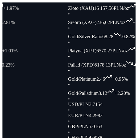
%
Złoto (XAU)
16 157,56
PLN/oz
+
1.97
%
•
%
Srebro (XAG)
236,62
PLN/oz
+
2.81
%
•
Gold/Silver Ratio
68.28
-0.82
%
•
%
Platyna (XPT)
6570,27
PLN/oz
+
1.01
%
•
Pallad (XPD)
5178,13
PLN/oz
-0.23
%
•
Gold/Platinum
2.46
+
0.95
%
•
Gold/Palladium
3.12
+
2.20
%
•
USD/PLN
3.7154
•
EUR/PLN
4.2983
•
GBP/PLN
5.0163
•
CHF/PLN
4.6038