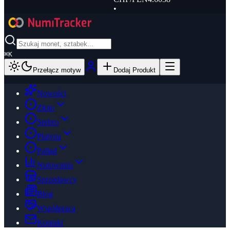
•
⌘
K
Przełącz motyw
Dodaj Produkt
Nowości
Złoto
Srebro
Platyna
Pallad
Notowania
Sprzedawcy
Blog
Współpraca
Kontakt