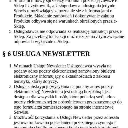
Stronami umowy sprzedaży Produktu pozostają zawsze e-
Sklep i Użytkownik, a Usługodawca udostępnia jedynie
Serwis umożliwiający zapoznanie się z informacjami o
Produkcie. Składanie zamówień i dokonywanie zakupu
Produktu odbywa się na warunkach określonych przez e-
Sklep.
Usługodawca nie odpowiada za realizację transakcji przez e-
Sklep. Za przebieg transakcji oraz roszczenia z tym związane
odpowiada wyłącznie e-Sklep.
§ 6 USŁUGA NEWSLETTER
W ramach Usługi Newsletter Usługodawca wysyła na
podany adres poczty elektronicznej zamówiony biuletyn
elektroniczny informujący o aktualnościach z zakresu
tematyki, której dotyczy.
Usługa subskrypcji (wysyłania na podany adres poczty
elektronicznej) Newslettera jest usługą bezpłatną i jest
dostępna dla wszystkich osób, które podadzą swój adres
poczty elektronicznej za pośrednictwem przeznaczonego do
tego formularza zamieszczonego na stronie internetowej
Serwisu.
Możliwość korzystania z Usługi Newsletter przez adresata
jest uwarunkowana posiadaniem przez niego czynnego i
poprawnie skonfigurowanego konta poczty elektronicznej.