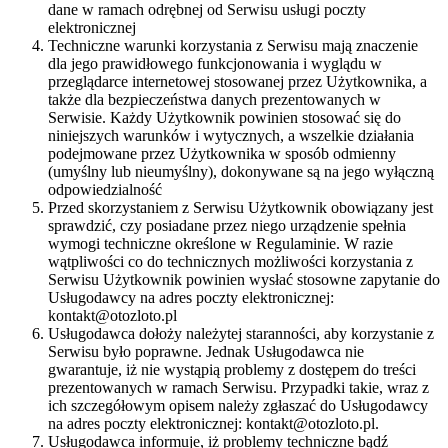
dane w ramach odrębnej od Serwisu usługi poczty
elektronicznej
Techniczne warunki korzystania z Serwisu mają znaczenie
dla jego prawidłowego funkcjonowania i wyglądu w
przeglądarce internetowej stosowanej przez Użytkownika, a
także dla bezpieczeństwa danych prezentowanych w
Serwisie. Każdy Użytkownik powinien stosować się do
niniejszych warunków i wytycznych, a wszelkie działania
podejmowane przez Użytkownika w sposób odmienny
(umyślny lub nieumyślny), dokonywane są na jego wyłączną
odpowiedzialność
Przed skorzystaniem z Serwisu Użytkownik obowiązany jest
sprawdzić, czy posiadane przez niego urządzenie spełnia
wymogi techniczne określone w Regulaminie. W razie
wątpliwości co do technicznych możliwości korzystania z
Serwisu Użytkownik powinien wysłać stosowne zapytanie do
Usługodawcy na adres poczty elektronicznej:
kontakt@otozloto.pl
Usługodawca dołoży należytej staranności, aby korzystanie z
Serwisu było poprawne. Jednak Usługodawca nie
gwarantuje, iż nie wystąpią problemy z dostępem do treści
prezentowanych w ramach Serwisu. Przypadki takie, wraz z
ich szczegółowym opisem należy zgłaszać do Usługodawcy
na adres poczty elektronicznej: kontakt@otozloto.pl.
Usługodawca informuje, iż problemy techniczne bądź