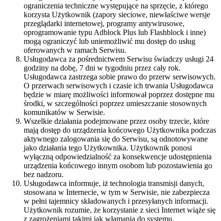
ograniczenia techniczne występujące na sprzęcie, z którego
korzysta Użytkownik (zapory sieciowe, niewłaściwe wersje
przeglądarki internetowej, programy antywirusowe,
oprogramowanie typu Adblock Plus lub Flashblock i inne)
mogą ograniczyć lub uniemożliwić mu dostęp do usług
oferowanych w ramach Serwisu.
Usługodawca za pośrednictwem Serwisu świadczy usługi 24
godziny na dobę, 7 dni w tygodniu przez cały rok.
Usługodawca zastrzega sobie prawo do przerw serwisowych.
O przerwach serwisowych i czasie ich trwania Usługodawca
będzie w miarę możliwości informował poprzez dostępne mu
środki, w szczególności poprzez umieszczanie stosownych
komunikatów w Serwisie.
Wszelkie działania podejmowane przez osoby trzecie, które
mają dostęp do urządzenia końcowego Użytkownika podczas
aktywnego zalogowania się do Serwisu, są odnotowywane
jako działania tego Użytkownika. Użytkownik ponosi
wyłączną odpowiedzialność za konsekwencje udostępnienia
urządzenia końcowego innym osobom lub pozostawienia go
bez nadzoru.
Usługodawca informuje, iż technologia transmisji danych,
stosowana w Internecie, w tym w Serwisie, nie zabezpiecza
w pełni tajemnicy składowanych i przesyłanych informacji.
Użytkownik rozumie, że korzystanie z sieci Internet wiąże się
z zagrożeniami takimi jak włamania do systemu,