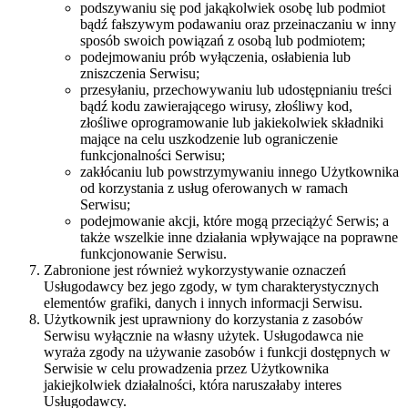
podszywaniu się pod jakąkolwiek osobę lub podmiot
bądź fałszywym podawaniu oraz przeinaczaniu w inny
sposób swoich powiązań z osobą lub podmiotem;
podejmowaniu prób wyłączenia, osłabienia lub
zniszczenia Serwisu;
przesyłaniu, przechowywaniu lub udostępnianiu treści
bądź kodu zawierającego wirusy, złośliwy kod,
złośliwe oprogramowanie lub jakiekolwiek składniki
mające na celu uszkodzenie lub ograniczenie
funkcjonalności Serwisu;
zakłócaniu lub powstrzymywaniu innego Użytkownika
od korzystania z usług oferowanych w ramach
Serwisu;
podejmowanie akcji, które mogą przeciążyć Serwis; a
także wszelkie inne działania wpływające na poprawne
funkcjonowanie Serwisu.
Zabronione jest również wykorzystywanie oznaczeń
Usługodawcy bez jego zgody, w tym charakterystycznych
elementów grafiki, danych i innych informacji Serwisu.
Użytkownik jest uprawniony do korzystania z zasobów
Serwisu wyłącznie na własny użytek. Usługodawca nie
wyraża zgody na używanie zasobów i funkcji dostępnych w
Serwisie w celu prowadzenia przez Użytkownika
jakiejkolwiek działalności, która naruszałaby interes
Usługodawcy.