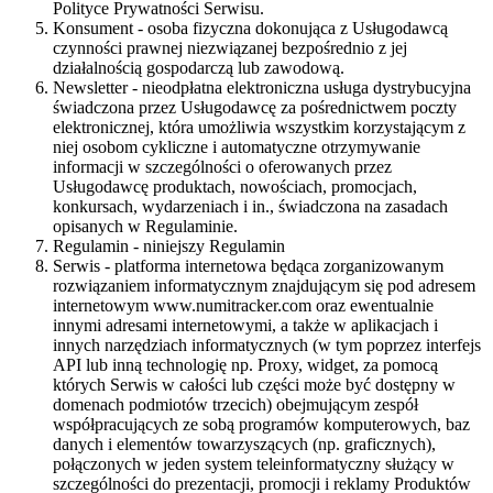
Polityce Prywatności Serwisu.
Konsument
- osoba fizyczna dokonująca z Usługodawcą
czynności prawnej niezwiązanej bezpośrednio z jej
działalnością gospodarczą lub zawodową.
Newsletter
- nieodpłatna elektroniczna usługa dystrybucyjna
świadczona przez Usługodawcę za pośrednictwem poczty
elektronicznej, która umożliwia wszystkim korzystającym z
niej osobom cykliczne i automatyczne otrzymywanie
informacji w szczególności o oferowanych przez
Usługodawcę produktach, nowościach, promocjach,
konkursach, wydarzeniach i in., świadczona na zasadach
opisanych w Regulaminie.
Regulamin
- niniejszy Regulamin
Serwis
- platforma internetowa będąca zorganizowanym
rozwiązaniem informatycznym znajdującym się pod adresem
internetowym www.numitracker.com oraz ewentualnie
innymi adresami internetowymi, a także w aplikacjach i
innych narzędziach informatycznych (w tym poprzez interfejs
API lub inną technologię np. Proxy, widget, za pomocą
których Serwis w całości lub części może być dostępny w
domenach podmiotów trzecich) obejmującym zespół
współpracujących ze sobą programów komputerowych, baz
danych i elementów towarzyszących (np. graficznych),
połączonych w jeden system teleinformatyczny służący w
szczególności do prezentacji, promocji i reklamy Produktów