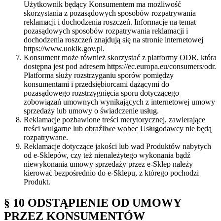
Użytkownik będący Konsumentem ma możliwość
skorzystania z pozasądowych sposobów rozpatrywania
reklamacji i dochodzenia roszczeń. Informacje na temat
pozasądowych sposobów rozpatrywania reklamacji i
dochodzenia roszczeń znajdują się na stronie internetowej
https://www.uokik.gov.pl.
Konsument może również skorzystać z platformy ODR, która
dostępna jest pod adresem https://ec.europa.eu/consumers/odr.
Platforma służy rozstrzyganiu sporów pomiędzy
konsumentami i przedsiębiorcami dążącymi do
pozasądowego rozstrzygnięcia sporu dotyczącego
zobowiązań umownych wynikających z internetowej umowy
sprzedaży lub umowy o świadczenie usług.
Reklamacje pozbawione treści merytorycznej, zawierające
treści wulgarne lub obraźliwe wobec Usługodawcy nie będą
rozpatrywane.
Reklamacje dotyczące jakości lub wad Produktów nabytych
od e-Sklepów, czy też nienależytego wykonania bądź
niewykonania umowy sprzedaży przez e-Sklep należy
kierować bezpośrednio do e-Sklepu, z którego pochodzi
Produkt.
§ 10 ODSTĄPIENIE OD UMOWY
PRZEZ KONSUMENTÓW