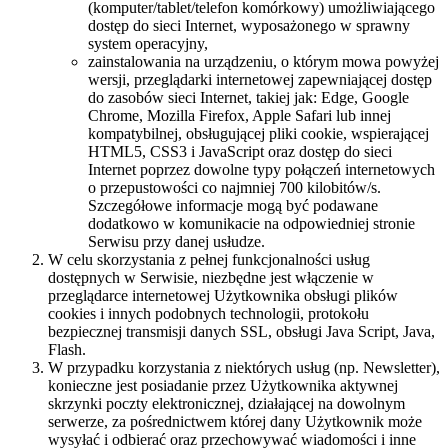
(komputer/tablet/telefon komórkowy) umożliwiającego
dostęp do sieci Internet, wyposażonego w sprawny
system operacyjny,
zainstalowania na urządzeniu, o którym mowa powyżej
wersji, przeglądarki internetowej zapewniającej dostęp
do zasobów sieci Internet, takiej jak: Edge, Google
Chrome, Mozilla Firefox, Apple Safari lub innej
kompatybilnej, obsługującej pliki cookie, wspierającej
HTML5, CSS3 i JavaScript oraz dostęp do sieci
Internet poprzez dowolne typy połączeń internetowych
o przepustowości co najmniej 700 kilobitów/s.
Szczegółowe informacje mogą być podawane
dodatkowo w komunikacie na odpowiedniej stronie
Serwisu przy danej usłudze.
W celu skorzystania z pełnej funkcjonalności usług
dostępnych w Serwisie, niezbędne jest włączenie w
przeglądarce internetowej Użytkownika obsługi plików
cookies i innych podobnych technologii, protokołu
bezpiecznej transmisji danych SSL, obsługi Java Script, Java,
Flash.
W przypadku korzystania z niektórych usług (np. Newsletter),
konieczne jest posiadanie przez Użytkownika aktywnej
skrzynki poczty elektronicznej, działającej na dowolnym
serwerze, za pośrednictwem której dany Użytkownik może
wysyłać i odbierać oraz przechowywać wiadomości i inne