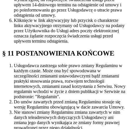
upływem 14-dniowego terminu na odstąpienie od umowy i
po poinformowaniu go przez Usługodawcę o utracie prawa
odstąpienia od umowy.
Kliknięcie w link aktywacyjny lub przycisk o charakterze
linku aktywacyjnego otrzymany od Usługodawcy na podany
przez Użytkownika do Usługi adres poczty elektronicznej
oznacza żądanie rozpoczęcia świadczenia usługi przed
upływem terminu odstąpienia.
§ 11 POSTANOWIENIA KOŃCOWE
Usługodawca zastrzega sobie prawo zmiany Regulaminu w
każdym czasie. Może ona być spowodowana w
szczególności zmianami ustawodawczymi bądź zmianami
praktyki stosowania prawa, rozwojem technologii
internetowych, zmianami zasad korzystania z Serwisu. Nowy
regulamin wchodzi w życie z dniem publikacji w Serwisie na
podstronie: "Regulamin".
Do umów zawartych przed zmianą Regulaminu stosuje się
wersję Regulaminu obowiązującą w dacie zawarcia Umowy.
Nie stanowi zmiany Regulaminu zmiana zawartych w nim
danych teleadresowych dotyczących Usługodawcy ani
zmiana jego danych wynikająca ze zmiany formy prawnej
prowadzonej przez niego działalności.