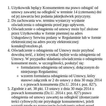
Użytkownik będący Konsumentem ma prawo odstąpić od
umowy zawartej na odległość w terminie 14 (czternastu) dni
od jej zawarcia bez podania jakiejkolwiek przyczyny.
Do zachowania ww. terminu wystarczy wysłanie
oświadczenia o odstąpieniu przed jego upływem.
Oświadczenie o odstąpieniu od umowy może być złożone
przez Użytkownika w formie pisemnej na adres
Usługodawcy Serwisu podany w Regulaminie lub w formie
elektronicznej na adres poczty elektronicznej:
kontakt@otozloto.pl.
Oświadczenie o odstąpieniu od Umowy może przybrać
dowolną treść, z której wynikać będzie wola odstąpienia od
Umowy. W przypadku składania oświadczenia o odstąpieniu
konsument może, w szczególności, posłużyć się:
formularzem odstąpienia od umowy, dołączonym do
niniejszego Regulaminu;
wzorem formularza odstąpienia od Umowy, który
stanowi załącznik nr 2 do ustawy z dnia 30 maja 2014
r. o prawach konsumenta (Dz.U. 2014 r. poz. 827).
Zgodnie z art. 38 pkt. 13 ustawy z dnia 30 maja 2014 o
prawach konsumenta (Dz.U. 2014 r. poz. 827) prawo
odstąpienia od umowy zawartej na odległość (dostarczanie
treści cyfrowych) nie przysługuje konsumentowi, jeżeli
wyraził zgodę na rozpoczęcie świadczenia usługi przed