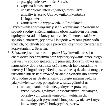
przeglądanie zawartości Serwisu;
zapis na Newsletter;
udostępnienie interaktywnego formularza
umożliwiającego Użytkownikom kontakt z
Usługodawcą;
zamieszczanie wypowiedzi o Produktach.
Użytkownik zobowiązany jest do korzystania z Serwisu w
sposób zgodny z Regulaminem, obowiązującym prawem,
ogólnymi zasadami korzystania z sieci Internet a także w
sposób nienaruszający praw Usługodawcy oraz praw osób
trzecich, od chwili podjęcia pierwszej czynności związanej z
korzystaniem z Serwisu.
Zakazane jest dostarczanie przez Użytkownika treści o
charakterze bezprawnym oraz wykorzystywanie przez niego
Serwisu w sposób sprzeczny z prawem, dobrymi obyczajami,
naruszający dobra osobiste osób trzecich lub uzasadnione
interesy Usługodawcy. Niedopuszczalne są działania mogące
utrudniać lub destabilizować działanie Serwisu lub narazić
Usługodawcę na utratę renomy, dobrego imienia bądź na
jakąkolwiek szkodę, polegające w szczególności na:
udostępnianiu treści niezgodnych z prawem,
szkodliwych, groźnych, obscenicznych, brutalnych,
obraźliwych, zniesławiających, wulgarnych,
naruszających prywatność innej osoby, nienawistnych
lub w inny sposób budzących sprzeciw;